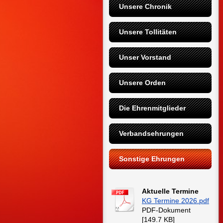
Unsere Chronik
Unsere Tollitäten
Unser Vorstand
Unsere Orden
Die Ehrenmitglieder
Verbandsehrungen
Sonstige Ehrungen
Aktuelle Termine
KG Termine 2026.pdf
PDF-Dokument
[149.7 KB]