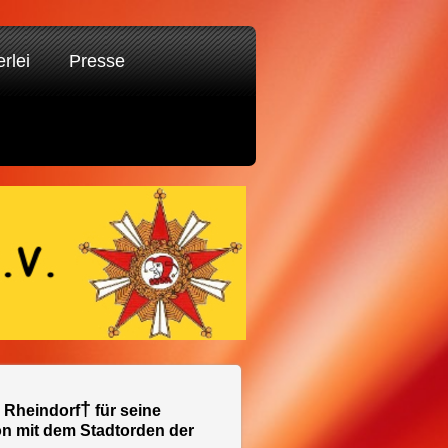
erlei
Presse
†
 Rheindorf
für seine
n mit dem Stadtorden der