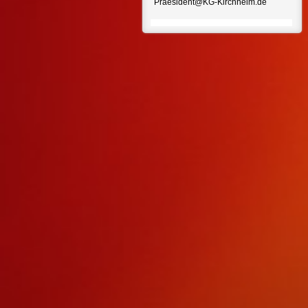
Praesident@KG-Kirchheim.de