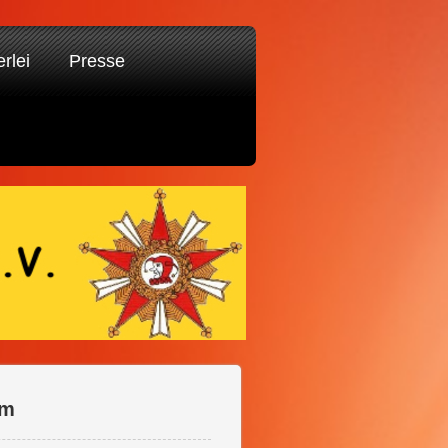
erlei
Presse
im