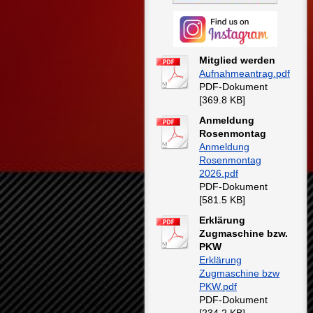
Mitglied werden
Aufnahmeantrag.pdf
PDF-Dokument
[369.8 KB]
Anmeldung
Rosenmontag
Anmeldung
Rosenmontag
2026.pdf
PDF-Dokument
[581.5 KB]
Erklärung
Zugmaschine bzw.
PKW
Erklärung
Zugmaschine bzw
PKW.pdf
PDF-Dokument